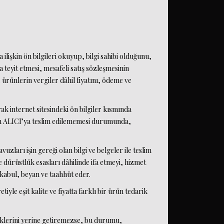
 ilişkin ön bilgileri okuyup, bilgi sahibi olduğunu,
 teyit etmesi, mesafeli satış sözleşmesinin
 ürünlerin vergiler dâhil fiyatını, ödeme ve
k internet sitesindeki ön bilgiler kısmında
ünün ALICI’ya teslim edilememesi durumunda,
uzları işin gereği olan bilgi ve belgeler ile teslim
 dürüstlük esasları dâhilinde ifa etmeyi, hizmet
i kabul, beyan ve taahhüt eder.
e eşit kalite ve fiyatta farklı bir ürün tedarik
üklerini yerine getiremezse, bu durumu,