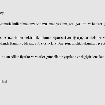
eyi,
 ortamda kullanılmak üzere hazırlanan yazılım, ses, görüntü ve benzeri g
esi üzerinden elektronik ortamda siparişini verdiği aşağıda nitelikleri ve s
Hakkında Kanun ve Mesafeli Sözleşmelere Dair Yönetmelik hükümleri gereğ
ıdır. İlan edilen fiyatlar ve vaatler güncelleme yapılana ve değiştirilene kada
anbul