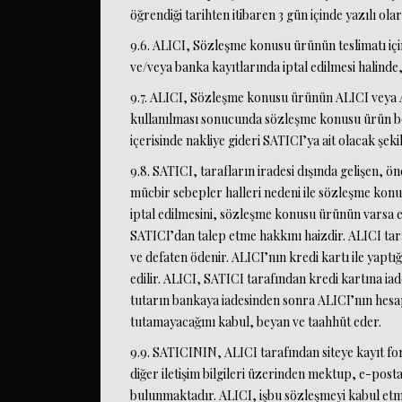
öğrendiği tarihten itibaren 3 gün içinde yazılı ol
9.6. ALICI, Sözleşme konusu ürünün teslimatı iç
ve/veya banka kayıtlarında iptal edilmesi halin
9.7. ALICI, Sözleşme konusu ürünün ALICI veya ALI
kullanılması sonucunda sözleşme konusu ürün be
içerisinde nakliye gideri SATICI’ya ait olacak şek
9.8. SATICI, tarafların iradesi dışında gelişen, ö
mücbir sebepler halleri nedeni ile sözleşme konu
iptal edilmesini, sözleşme konusu ürünün varsa e
SATICI’dan talep etme hakkını haizdir. ALICI tara
ve defaten ödenir. ALICI’nın kredi kartı ile yaptı
edilir. ALICI, SATICI tarafından kredi kartına iad
tutarın bankaya iadesinden sonra ALICI’nın hesap
tutamayacağını kabul, beyan ve taahhüt eder.
9.9. SATICININ, ALICI tarafından siteye kayıt for
diğer iletişim bilgileri üzerinden mektup, e-post
bulunmaktadır. ALICI, işbu sözleşmeyi kabul etmek