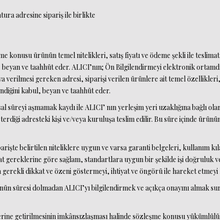
tura adresine sipariş ile birlikte
me konusu ürünün temel nitelikleri, satış fiyatı ve ödeme şekli ile teslimata
, beyan ve taahhüt eder. ALICI’nın; Ön Bilgilendirmeyi elektronik ortamda
verilmesi gereken adresi, siparişi verilen ürünlere ait temel özellikleri,
indiğini kabul, beyan ve taahhüt eder.
l süreyi aşmamak kaydı ile ALICI’ nın yerleşim yeri uzaklığına bağlı olara
terdiği adresteki kişi ve/veya kuruluşa teslim edilir. Bu süre içinde ür
şte belirtilen niteliklere uygun ve varsa garanti belgeleri, kullanım kılav
t gereklerine göre sağlam, standartlara uygun bir şekilde işi doğruluk ve
da gerekli dikkat ve özeni göstermeyi, ihtiyat ve öngörü ile hareket etmey
 süresi dolmadan ALICI’yı bilgilendirmek ve açıkça onayını almak suretiyl
yerine getirilmesinin imkânsızlaşması halinde sözleşme konusu yükümlül