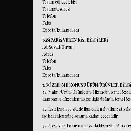
Teslim edilecek kişi
Teslimat Adresi
Telefon
Faks
Eposta/kullanıcı adı
6.SİPARİŞ VEREN KİŞİ BİLGİLERİ
Ad/Soyad/Unvan
Adres
Telefon
Faks
Eposta/kullanıcı adı
7.SÖZLEŞME KONUSU ÜRÜN/ÜRÜNLER BİLGİ
7.1. Malın /Ürün/Ürünlerin/ Hizmetin temel özelli
kampanya düzenlenmiş ise ilgili ürünün temel öze
7.2. Listelenen ve sitede ilan edilen fiyatlar satış 
ise belirtilen süre sonuna kadar geçerlidir.
7.3. Sözleşme konusu mal ya da hizmetin tüm vergile