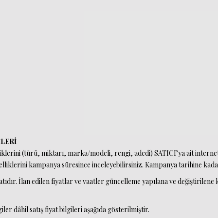
LERİ
klerini (türü, miktarı, marka/modeli, rengi, adedi) SATICI’ya ait internet
lliklerini kampanya süresince inceleyebilirsiniz. Kampanya tarihine kadar
fiyatıdır. İlan edilen fiyatlar ve vaatler güncelleme yapılana ve değiştirilene
r dâhil satış fiyat bilgileri aşağıda gösterilmiştir.