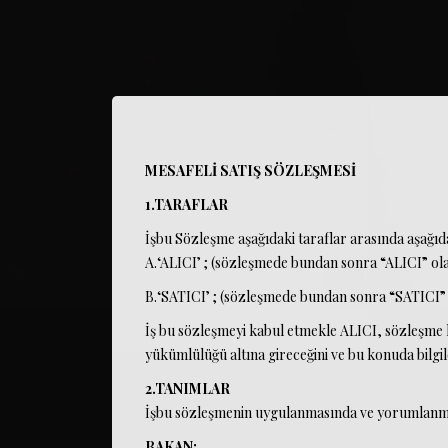
MESAFELİ SATIŞ SÖZLEŞMESİ
1.TARAFLAR
İşbu Sözleşme aşağıdaki taraflar arasında aşağıd
A.‘ALICI’ ; (sözleşmede bundan sonra “ALICI” ola
B.‘SATICI’ ; (sözleşmede bundan sonra “SATICI” 
İş bu sözleşmeyi kabul etmekle ALICI, sözleşme ko
yükümlülüğü altına gireceğini ve bu konuda bilgile
2.TANIMLAR
İşbu sözleşmenin uygulanmasında ve yorumlanmasın
BAKAN: