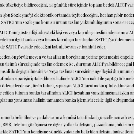
arak tüketiciye bildireceğini, 14 günlük süre içinde toplam bedeli ALICI’ya
in işbu Sözleşme’yi elektronik ortamda teyit edeceğini, herhangi bir ne
de, SATICI’nın sözleşme konusu ürünü teslim yükümlülüğünün sona ereceği
CI’nın gösterdiği adresteki kişi ve/veya kuruluşa tesliminden sonra ALICI
delinin ilgili banka veya finans kuruluşu tarafından SATICI’ya ödenmem
ilde SATICI’ya iade edeceğini kabul, beyan ve taahhüt eder.
nceden öngörülemeyen ve tarafların borçlarını yerine getirmesini engelleyi
su ürünü süresi içinde teslim edemez ise, durumu ALICI’ya bildireceğini k
msali ile değiştirilmesini ve/veya teslimat süresinin engelleyici durumun
fından siparişin iptal edilmesi halinde ALICI’nın nakit ile yaptığı ödeme
ğı ödemelerde ise, ürün tutarı, siparişin ALICI tarafından iptal edilmesind
e edilen tutarın banka tarafından ALICI hesabına yansıtılmasına ilişkin ort
larına yansıması halinin tamamen banka işlem süreci ile ilgili olduğunda
munda belirtilen veya daha sonra kendisi tarafından güncellenen adresi, e
a, SMS, telefon görüşmesi ve diğer yollarla iletişim, pazarlama, bildirim
le SATICI’nın kendisine yönelik yukarıda belirtilen iletişim faaliyetleri