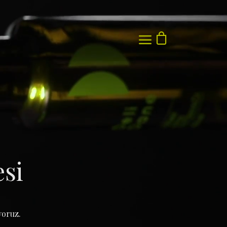
Sepetinizde ürün bulunmuyor.
esi
yoruz.