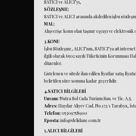
SATICI ve ALICI’yı,
SÖZLEŞME:
SATICI ve ALICI arasında akdedilen işbu sözleşm
MAL:
Alışverişe konu olan taşınır eşyayı ve elektronik
3.KONU
İşbu Sözleşme, ALICI’nın, SATICI’ya ait internet sit
ilgili olarak 6502 sayılı Tüketicinin Korunması 
düzenler.
Listelenen ve sitede ilan edilen fiyatlar satış fiyat
belirtilen süre sonuna kadar geçerlidir.
4.SATICI BİLGİLERİ
Unvanı:
Nutra Sol Gıda Turizm San. ve Tic. A.Ş.
Adres:
Haydar Aliyev Cad. No.172/1 Tarabya, İst
Telefon:
05309758900
Eposta:
info@delidane.com.tr
5.ALICI BİLGİLERİ