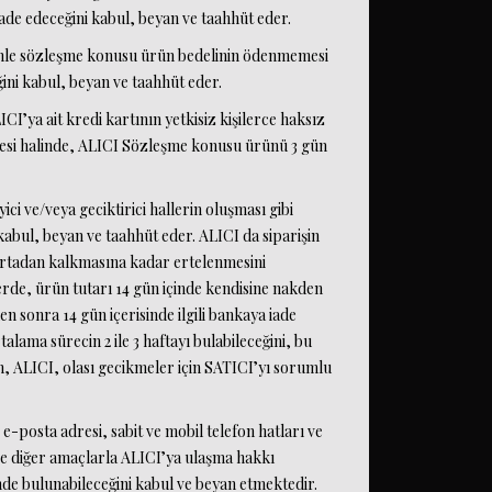
 iade edeceğini kabul, beyan ve taahhüt eder.
denle sözleşme konusu ürün bedelinin ödenmemesi
ni kabul, beyan ve taahhüt eder.
’ya ait kredi kartının yetkisiz kişilerce haksız
esi halinde, ALICI Sözleşme konusu ürünü 3 gün
ci ve/veya geciktirici hallerin oluşması gibi
abul, beyan ve taahhüt eder. ALICI da siparişin
 ortadan kalkmasına kadar ertelenmesini
lerde, ürün tutarı 14 gün içinde kendisine nakden
en sonra 14 gün içerisinde ilgili bankaya iade
alama sürecin 2 ile 3 haftayı bulabileceğini, bu
n, ALICI, olası gecikmeler için SATICI’yı sorumlu
-posta adresi, sabit ve mobil telefon hatları ve
 ve diğer amaçlarla ALICI’ya ulaşma hakkı
nde bulunabileceğini kabul ve beyan etmektedir.