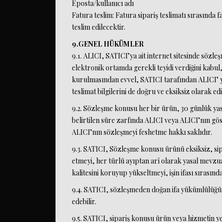
Eposta/kullanıcı adı
Fatura teslim: Fatura sipariş teslimatı sırasında fa
teslim edilecektir.
9.GENEL HÜKÜMLER
9.1. ALICI, SATICI’ya ait internet sitesinde sözleş
elektronik ortamda gerekli teyidi verdiğini kabul
kurulmasından evvel, SATICI tarafından ALICI’ ya 
teslimat bilgilerini de doğru ve eksiksiz olarak ed
9.2. Sözleşme konusu her bir ürün, 30 günlük yasa
belirtilen süre zarfında ALICI veya ALICI’nın gös
ALICI’nın sözleşmeyi feshetme hakkı saklıdır.
9.3. SATICI, Sözleşme konusu ürünü eksiksiz, sipari
etmeyi, her türlü ayıptan arî olarak yasal mevzua
kalitesini koruyup yükseltmeyi, işin ifası sırasın
9.4. SATICI, sözleşmeden doğan ifa yükümlülüğünün
edebilir.
9.5. SATICI, sipariş konusu ürün veya hizmetin 