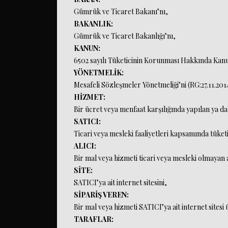
Gümrük ve Ticaret Bakanı’nı,
BAKANLIK:
Gümrük ve Ticaret Bakanlığı’nı,
KANUN:
6502 sayılı Tüketicinin Korunması Hakkında Kan
YÖNETMELİK:
Mesafeli Sözleşmeler Yönetmeliği’ni (RG:27.11.201
HİZMET:
Bir ücret veya menfaat karşılığında yapılan ya da
SATICI:
Ticari veya mesleki faaliyetleri kapsamında tüket
ALICI:
Bir mal veya hizmeti ticari veya mesleki olmayan 
SİTE:
SATICI’ya ait internet sitesini,
SİPARİŞ VEREN:
Bir mal veya hizmeti SATICI’ya ait internet sitesi
TARAFLAR: