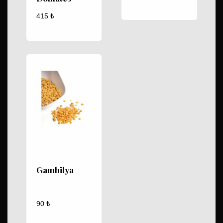
415
₺
Gambilya
90
₺