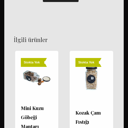
Antakya
Nar
Ekşisi
adet
İlgili ürünler
Stokta Yok
Stokta Yok
Mini Kuzu
Kozak Çam
Göbeği
Fıstığı
Mantarı