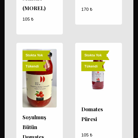
(MOREL)
170
₺
105
₺
Stokta Yok
Stokta Yok
Tükendi
Tükendi
Domates
Soyulmuş
Püresi
Bütün
105
₺
Domates