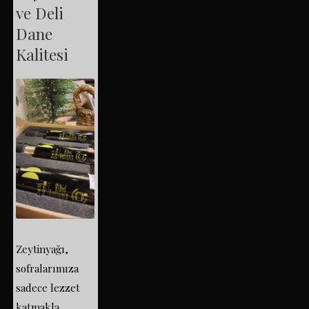
ve Deli
Dane
Kalitesi
Zeytinyağı,
sofralarımıza
sadece lezzet
katmakla