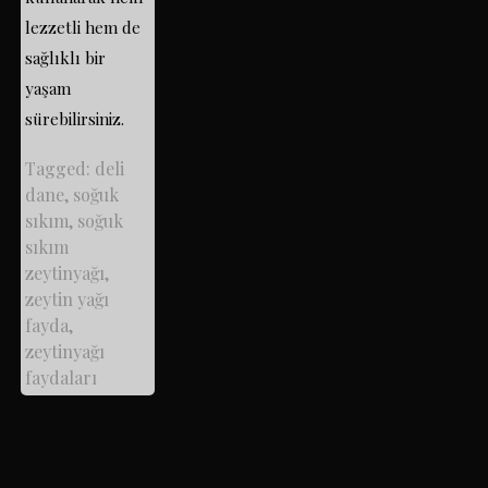
lezzetli hem de
sağlıklı bir
yaşam
sürebilirsiniz.
Tagged:
deli
dane
,
soğuk
sıkım
,
soğuk
sıkım
zeytinyağı
,
zeytin yağı
fayda
,
zeytinyağı
faydaları