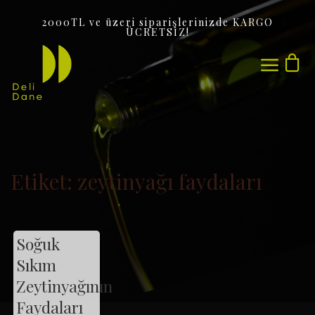
2000TL ve üzeri siparişlerinizde KARGO
ÜCRETSİZ!
Sepetinizde ürün bulunmuyor.
Etiket:
zeytinyağı faydaları
Soğuk
Sıkım
Zeytinyağının
Faydaları