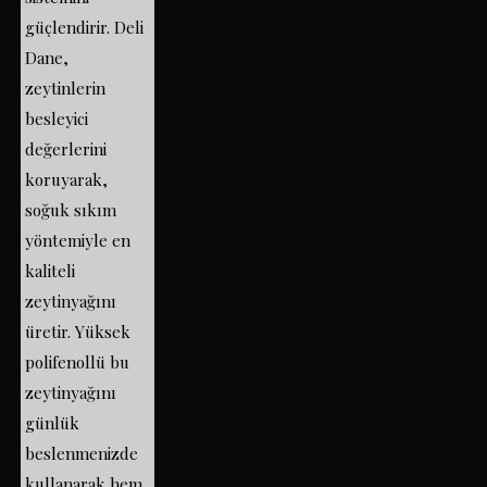
güçlendirir. Deli
Dane,
zeytinlerin
besleyici
değerlerini
koruyarak,
soğuk sıkım
yöntemiyle en
kaliteli
zeytinyağını
üretir. Yüksek
polifenollü bu
zeytinyağını
günlük
beslenmenizde
kullanarak hem